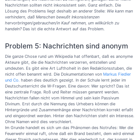
Nachrichten sollten nicht inkonsistent sein. Ganz einfach. Die
Lösung des Problems liegt deshalb an anderer Stelle:
Wie kann man
verhindern, daß Menschen bewußt Inkonsistenzen
hervorbringen/gebrauchen/in Kauf nehmen, um willkürlich zu
handeln?
Das ist die echte Antwort auf das Problem.
Problem 5: Nachrichten sind anonym
Die ganze Chose rund um Wikipedia hat offenbart, daß es anonyme
Akteure gibt, die die Nachrichten verzerren, entstellen und
umdeuten. Es gibt eine Art Lufthoheit in den Redaktionsstuben, die
nicht offen benannt wird. Die Dokumentationen von
Markus Fiedler
und Co.
haben dies deutlich gezeigt. In der Schule lernt jeder im
Deutschunterricht die W-Fragen. Eine davon: Wer spricht? Das ist
eine zentrale Frage. Roß und Reiter müssen genannt werden.
Nachrichten fallen nicht vom Himmel und sein kein Passivum
Divinum. Erst durch die Nennung des Urhebers können die
Hintergründe und Zusammenhänge einer Nachrichten korrekt erfaßt
und eingeordnet werden. Hinter den Nachrichten steht ein Interesse.
Ohne Namen wird dies verschleiert.
Im Grunde handelt es sich um das Phänomen des Notrufes: Wer die
Feuerwehr einmal ruft, ohne daß ein Brand besteht, dem wird einmal
dieser Streich nachgelassen. Wer dies wiederholt tut, der kommt in