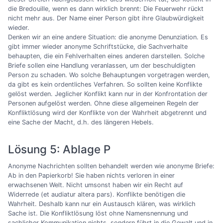
die Bredouille, wenn es dann wirklich brennt: Die Feuerwehr rückt
nicht mehr aus. Der Name einer Person gibt ihre Glaubwürdigkeit
wieder.
Denken wir an eine andere Situation: die anonyme Denunziation. Es
gibt immer wieder anonyme Schriftstücke, die Sachverhalte
behaupten, die ein Fehlverhalten eines anderen darstellen. Solche
Briefe sollen eine Handlung veranlassen, um der beschuldigten
Person zu schaden. Wo solche Behauptungen vorgetragen werden,
da gibt es kein ordentliches Verfahren. So sollten keine Konflikte
gelöst werden. Jeglicher Konflikt kann nur in der Konfrontation der
Personen aufgelöst werden. Ohne diese allgemeinen Regeln der
Konfliktlösung wird der Konflikte von der Wahrheit abgetrennt und
eine Sache der Macht, d.h. des längeren Hebels.
Lösung 5: Ablage P
Anonyme Nachrichten sollten behandelt werden wie anonyme Briefe:
Ab in den Papierkorb! Sie haben nichts verloren in einer
erwachsenen Welt. Nicht umsonst haben wir ein Recht auf
Widerrede (et audiatur altera pars). Konflikte benötigen die
Wahrheit. Deshalb kann nur ein Austausch klären, was wirklich
Sache ist. Die Konfliktlösung löst ohne Namensnennung und
sachlicher Kommunikation nichts, sondern führt in die Gewalt und in