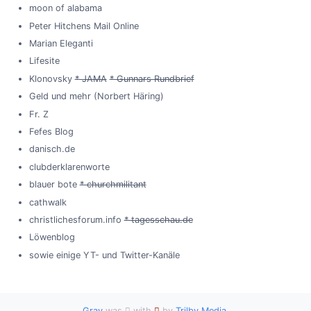
moon of alabama
Peter Hitchens Mail Online
Marian Eleganti
Lifesite
Klonovsky
* JAMA
* Gunnars Rundbrief
Geld und mehr (Norbert Häring)
Fr. Z
Fefes Blog
danisch.de
clubderklarenworte
blauer bote
* churchmilitant
cathwalk
christlichesforum.info
* tagesschau.de
Löwenblog
sowie einige YT- und Twitter-Kanäle
Grav
was
with
by
Trilby Media
.