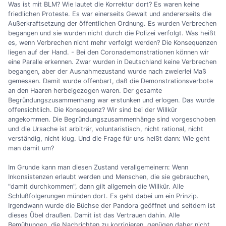
Was ist mit BLM? Wie lautet die Korrektur dort? Es waren keine
friedlichen Proteste. Es war einerseits Gewalt und andererseits die
Außerkraftsetzung der öffentlichen Ordnung. Es wurden Verbrechen
begangen und sie wurden nicht durch die Polizei verfolgt. Was heißt
es, wenn Verbrechen nicht mehr verfolgt werden? Die Konsequenzen
liegen auf der Hand. - Bei den Coronademonstrationen können wir
eine Paralle erkennen. Zwar wurden in Deutschland keine Verbrechen
begangen, aber der Ausnahmezustand wurde nach zweierlei Maß
gemessen. Damit wurde offenbart, daß die Demonstrationsverbote
an den Haaren herbeigezogen waren. Der gesamte
Begründungszusammenhang war erstunken und erlogen. Das wurde
offensichtlich. Die Konsequenz? Wir sind bei der Willkür
angekommen. Die Begründungszusammenhänge sind vorgeschoben
und die Ursache ist arbiträr, voluntaristisch, nicht rational, nicht
verständig, nicht klug. Und die Frage für uns heißt dann: Wie geht
man damit um?
Im Grunde kann man diesen Zustand verallgemeinern: Wenn
Inkonsistenzen erlaubt werden und Menschen, die sie gebrauchen,
"damit durchkommen", dann gilt allgemein die Willkür. Alle
Schlußfolgerungen münden dort. Es geht dabei um ein Prinzip.
Irgendwann wurde die Büchse der Pandora geöffnet und seitdem ist
dieses Übel draußen. Damit ist das Vertrauen dahin. Alle
Bemühungen, die Nachrichten zu korrigieren, genügen daher nicht.