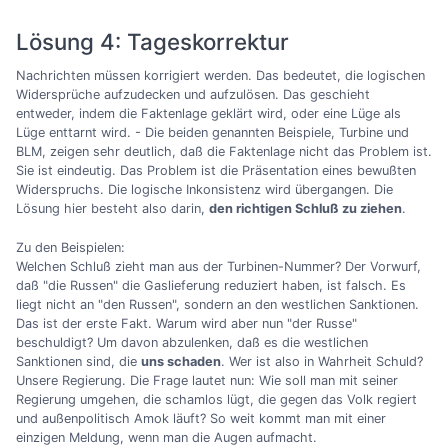
Lösung 4: Tageskorrektur
Nachrichten müssen korrigiert werden. Das bedeutet, die logischen
Widersprüche aufzudecken und aufzulösen. Das geschieht
entweder, indem die Faktenlage geklärt wird, oder eine Lüge als
Lüge enttarnt wird. - Die beiden genannten Beispiele, Turbine und
BLM, zeigen sehr deutlich, daß die Faktenlage nicht das Problem ist.
Sie ist eindeutig. Das Problem ist die Präsentation eines bewußten
Widerspruchs. Die logische Inkonsistenz wird übergangen. Die
Lösung hier besteht also darin,
den richtigen Schluß zu ziehen
.
Zu den Beispielen:
Welchen Schluß zieht man aus der Turbinen-Nummer? Der Vorwurf,
daß "die Russen" die Gaslieferung reduziert haben, ist falsch. Es
liegt nicht an "den Russen", sondern an den westlichen Sanktionen.
Das ist der erste Fakt. Warum wird aber nun "der Russe"
beschuldigt? Um davon abzulenken, daß es die westlichen
Sanktionen sind, die
uns schaden
. Wer ist also in Wahrheit Schuld?
Unsere Regierung. Die Frage lautet nun: Wie soll man mit seiner
Regierung umgehen, die schamlos lügt, die gegen das Volk regiert
und außenpolitisch Amok läuft? So weit kommt man mit einer
einzigen Meldung, wenn man die Augen aufmacht.