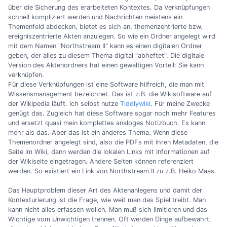
über die Sicherung des erarbeiteten Kontextes. Da Verknüpfungen
schnell kompliziert werden und Nachrichten meistens ein
Themenfeld abdecken, bietet es sich an, themenzentrierte bzw.
ereigniszentrierte Akten anzulegen. So wie ein Ordner angelegt wird
mit dem Namen "Northstream II" kann es einen digitalen Ordner
geben, der alles zu diesem Thema digital "abheftet". Die digitale
Version des Aktenordners hat einen gewaltigen Vorteil: Sie kann
verknüpfen.
Für diese Verknüpfungen ist eine Software hilfreich, die man mit
Wissensmanagement bezeichnet. Das ist z.B. die Wikisoftware auf
der Wikipedia läuft. Ich selbst nutze
Tiddlywiki
. Für meine Zwecke
genügt das. Zugleich hat diese Software sogar noch mehr Features
und ersetzt quasi mein komplettes analoges Notizbuch. Es kann
mehr als das. Aber das ist ein anderes Thema. Wenn diese
Themenordner angelegt sind, also die PDFs mit ihren Metadaten, die
Seite im Wiki, dann werden die lokalen Links mit Informationen auf
der Wikiseite eingetragen. Andere Seiten können referenziert
werden. So existiert ein Link von Northstream II zu z.B. Heiko Maas.
Das Hauptproblem dieser Art des Aktenanlegens und damit der
Kontexturierung ist die Frage, wie weit man das Spiel treibt. Man
kann nicht alles erfassen wollen. Man muß sich limitieren und das
Wichtige vom Unwichtigen trennen. Oft werden Dinge aufbewahrt,