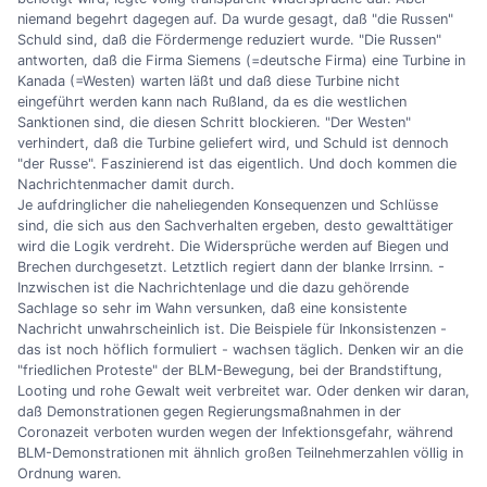
niemand begehrt dagegen auf. Da wurde gesagt, daß "die Russen"
Schuld sind, daß die Fördermenge reduziert wurde. "Die Russen"
antworten, daß die Firma Siemens (=deutsche Firma) eine Turbine in
Kanada (=Westen) warten läßt und daß diese Turbine nicht
eingeführt werden kann nach Rußland, da es die westlichen
Sanktionen sind, die diesen Schritt blockieren. "Der Westen"
verhindert, daß die Turbine geliefert wird, und Schuld ist dennoch
"der Russe". Faszinierend ist das eigentlich. Und doch kommen die
Nachrichtenmacher damit durch.
Je aufdringlicher die naheliegenden Konsequenzen und Schlüsse
sind, die sich aus den Sachverhalten ergeben, desto gewalttätiger
wird die Logik verdreht. Die Widersprüche werden auf Biegen und
Brechen durchgesetzt. Letztlich regiert dann der blanke Irrsinn. -
Inzwischen ist die Nachrichtenlage und die dazu gehörende
Sachlage so sehr im Wahn versunken, daß eine konsistente
Nachricht unwahrscheinlich ist. Die Beispiele für Inkonsistenzen -
das ist noch höflich formuliert - wachsen täglich. Denken wir an die
"friedlichen Proteste" der BLM-Bewegung, bei der Brandstiftung,
Looting und rohe Gewalt weit verbreitet war. Oder denken wir daran,
daß Demonstrationen gegen Regierungsmaßnahmen in der
Coronazeit verboten wurden wegen der Infektionsgefahr, während
BLM-Demonstrationen mit ähnlich großen Teilnehmerzahlen völlig in
Ordnung waren.