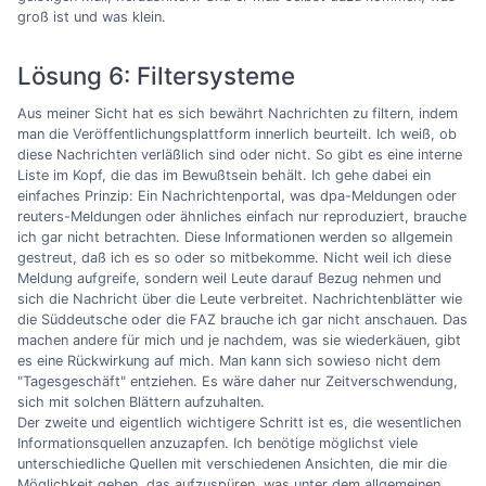
groß ist und was klein.
Lösung 6: Filtersysteme
Aus meiner Sicht hat es sich bewährt Nachrichten zu filtern, indem
man die Veröffentlichungsplattform innerlich beurteilt. Ich weiß, ob
diese Nachrichten verläßlich sind oder nicht. So gibt es eine interne
Liste im Kopf, die das im Bewußtsein behält. Ich gehe dabei ein
einfaches Prinzip: Ein Nachrichtenportal, was dpa-Meldungen oder
reuters-Meldungen oder ähnliches einfach nur reproduziert, brauche
ich gar nicht betrachten. Diese Informationen werden so allgemein
gestreut, daß ich es so oder so mitbekomme. Nicht weil ich diese
Meldung aufgreife, sondern weil Leute darauf Bezug nehmen und
sich die Nachricht über die Leute verbreitet. Nachrichtenblätter wie
die Süddeutsche oder die FAZ brauche ich gar nicht anschauen. Das
machen andere für mich und je nachdem, was sie wiederkäuen, gibt
es eine Rückwirkung auf mich. Man kann sich sowieso nicht dem
"Tagesgeschäft" entziehen. Es wäre daher nur Zeitverschwendung,
sich mit solchen Blättern aufzuhalten.
Der zweite und eigentlich wichtigere Schritt ist es, die wesentlichen
Informationsquellen anzuzapfen. Ich benötige möglichst viele
unterschiedliche Quellen mit verschiedenen Ansichten, die mir die
Möglichkeit geben, das aufzuspüren, was unter dem allgemeinen