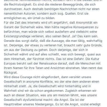
die Rechtslosigkeit. Es sind die niederen Beweggründe, die sich
durchsetzen. Auch deshalb benötigen Nachrichten nicht nur einen
namentlichen Autoren, sondern auch sog. Quellen. Erst sie
ermöglichen es, ein Urteil zu bilden.
Für die Zeit des Internets wird oft angeführt, daß Anonymität ein
Garant der Sicherheit wäre. Man hätte negative Konsequenzen zu
befürchten, man würde sich selbst ausliefern und vielleicht seine
Existenzgrundlage verlieren, also seinen Beruf. Ja? Das kann sein.
Gerade das sorgt dafür, daß die Aussage, die man tätig, wahrhaftig
ist. Derjenige, der etwas zu verlieren hat, braucht sehr gute Gründe,
um aus der Deckung zu gehen. Doch derjenige, der sich in
Sicherheit wähnt und auf alles schießt, was sich bewegt, quasi aus
dem Hinterhalt, der fürchtet nichts. Das ist eine Gefahr. Die Kultur
Europas beruht seit der Renaissance darauf, daß die Menschen mit
ihrem Namen für ihre Taten und Ansichten einstehen. Man nennt das
Rückgrat.
Wird diese Courage nicht eingefordert, dann versinkt unsere
Gesellschaft in anonyme Konflikte, wo der eine dem anderen einen
Hinterhalt stellt. Ja, die Gesellschaft wird hinterhältig und in
Wahrheit sind wir da schon angekommen. Zugleich erkennen wir
auch an dieser Situation, was uns am meisten lähmt, was unsere
Gesellschaft dysfunktional macht: die Angst. Sie ist der
Haupttreiber unseres Niedergangs. Es ist die Angst, sozial erledigt