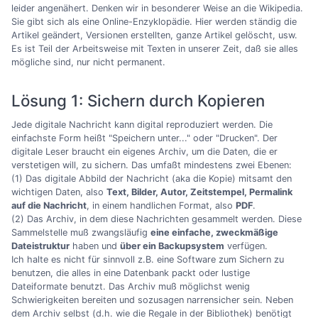
leider angenähert. Denken wir in besonderer Weise an die Wikipedia.
Sie gibt sich als eine Online-Enzyklopädie. Hier werden ständig die
Artikel geändert, Versionen erstellten, ganze Artikel gelöscht, usw.
Es ist Teil der Arbeitsweise mit Texten in unserer Zeit, daß sie alles
mögliche sind, nur nicht permanent.
Lösung 1: Sichern durch Kopieren
Jede digitale Nachricht kann digital reproduziert werden. Die
einfachste Form heißt "Speichern unter..." oder "Drucken". Der
digitale Leser braucht ein eigenes Archiv, um die Daten, die er
verstetigen will, zu sichern. Das umfaßt mindestens zwei Ebenen:
(1) Das digitale Abbild der Nachricht (aka die Kopie) mitsamt den
wichtigen Daten, also
Text, Bilder, Autor, Zeitstempel, Permalink
auf die Nachricht
, in einem handlichen Format, also
PDF
.
(2) Das Archiv, in dem diese Nachrichten gesammelt werden. Diese
Sammelstelle muß zwangsläufig
eine einfache, zweckmäßige
Dateistruktur
haben und
über ein Backupsystem
verfügen.
Ich halte es nicht für sinnvoll z.B. eine Software zum Sichern zu
benutzen, die alles in eine Datenbank packt oder lustige
Dateiformate benutzt. Das Archiv muß möglichst wenig
Schwierigkeiten bereiten und sozusagen narrensicher sein. Neben
dem Archiv selbst (d.h. wie die Regale in der Bibliothek) benötigt