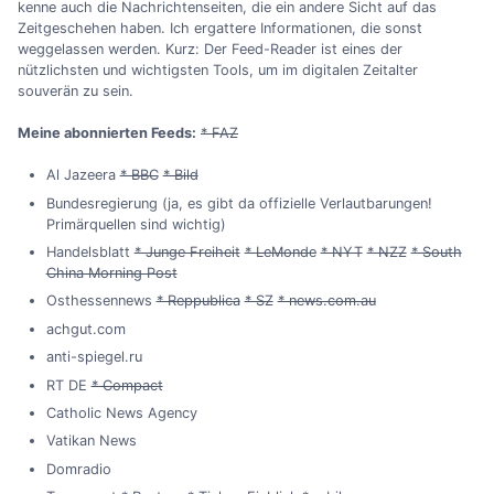
kenne auch die Nachrichtenseiten, die ein andere Sicht auf das
Zeitgeschehen haben. Ich ergattere Informationen, die sonst
weggelassen werden. Kurz: Der Feed-Reader ist eines der
nützlichsten und wichtigsten Tools, um im digitalen Zeitalter
souverän zu sein.
Meine abonnierten Feeds:
* FAZ
Al Jazeera
* BBC
* Bild
Bundesregierung (ja, es gibt da offizielle Verlautbarungen!
Primärquellen sind wichtig)
Handelsblatt
* Junge Freiheit
* LeMonde
* NYT
* NZZ
* South
China Morning Post
Osthessennews
* Reppublica
* SZ
* news.com.au
achgut.com
anti-spiegel.ru
RT DE
* Compact
Catholic News Agency
Vatikan News
Domradio