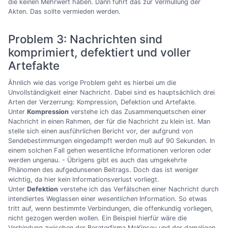
die keinen Mehrwert haben. Dann führt das zur Vermüllung der
Akten. Das sollte vermieden werden.
Problem 3: Nachrichten sind
komprimiert, defektiert und voller
Artefakte
Ähnlich wie das vorige Problem geht es hierbei um die
Unvollständigkeit einer Nachricht. Dabei sind es hauptsächlich drei
Arten der Verzerrung: Kompression, Defektion und Artefakte.
Unter
Kompression
verstehe ich das Zusammenquetschen einer
Nachricht in einen Rahmen, der für die Nachricht zu klein ist. Man
stelle sich einen ausführlichen Bericht vor, der aufgrund von
Sendebestimmungen eingedampft werden muß auf 90 Sekunden. In
einem solchen Fall gehen wesentliche Informationen verloren oder
werden ungenau. - Übrigens gibt es auch das umgekehrte
Phänomen des aufgedunsenen Beitrags. Doch das ist weniger
wichtig, da hier kein Informationsverlust vorliegt.
Unter
Defektion
verstehe ich das Verfälschen einer Nachricht durch
intendiertes Weglassen einer
wesentlichen
Information. So etwas
tritt auf, wenn bestimmte Verbindungen, die offenkundig vorliegen,
nicht gezogen werden wollen. Ein Beispiel hierfür wäre die
Verbindung zwischen der Beraterfirma McKinsey und der damaligen