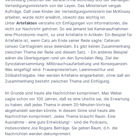
Verteidigungsministerin von der Leyen. Das Ministerium vergab
Aufträge. Daß zwei Kinder der Verteidigungsministerin bei McKinsey
arbeiten, wurde nicht erwähnt, obwohl das wichtig ist.
Unter
Artefakten
verstehe ich Einfügungen von Informationen, die
nicht zur Nachricht gehören. So wie jemand bei Kameraaufnahmen
eine Photobomb macht, so sind Artefakte in Artikeln. Ein Beispiel für
Artefakte ist, wenn Cato am Ende seiner Rede sagte: Ceterum
censeo Carthaginem esse delendam. Es gibt keinen Zusammenhang
zwischen Thema der Rede und diesem Satz. - Ein anderes Beispiel
wären die Überlegungen rund um den Synodalen Weg. Ziel der
Synodalversammlung: Mißbrauchsaufarbeitung und Konsequenzen.
Was eingefügt wird: Frauenpriestertum, Laieninvestitur und
Zölibatsfreigabe. Hier werden Artefakte eingearbeitet, ohne daß ein
Zusammenhang besteht zwischen Thema und Einfügung.
Im Grunde sind heute alle Nachrichten komprimiert. Max Weber
sagte schon vor 100 Jahren, daß es eine Unsitte sei, die Erwartung
zu haben, daß jedes Thema in einem 20-Minuten-Vortrag
abgehandelt werden könnte. In diesem Sinne sind heute alle
Nachrichten komprimiert. Jedes Thema braucht Raum. Eine
Ausnahme - eine gute Entwicklung! - sind die Podcasts,
insbesondere Joe Rogans Beiträge. Sie geben Raum, d.h. die
Nachrichten werden
dekomprimiert
.