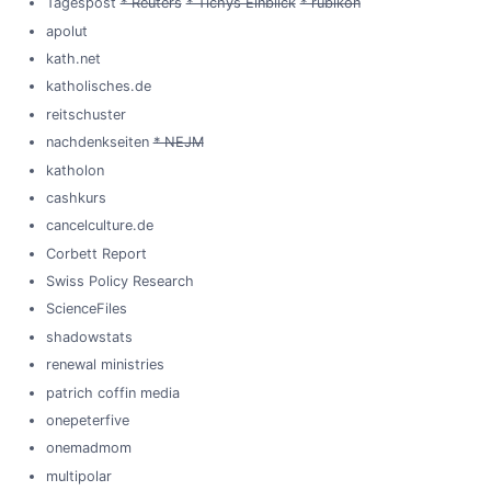
Tagespost
* Reuters
* Tichys Einblick
* rubikon
apolut
kath.net
katholisches.de
reitschuster
nachdenkseiten
* NEJM
katholon
cashkurs
cancelculture.de
Corbett Report
Swiss Policy Research
ScienceFiles
shadowstats
renewal ministries
patrich coffin media
onepeterfive
onemadmom
multipolar