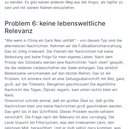
zu werden. Es gibt keinen anderen Weg aus der Angst, als tapfer zu
sein und mit seinem Namen einzustehen.
Problem 6: keine lebensweltliche
Relevanz
"Wie wenn in China ein Sack Reis umfällt" - von diesem Typ sind die
allermeisten Nachrichten. Nehmen wir die Fußballberichterstattung.
Das ist völlig irrelevant. Die Vielzahl der Nachrichten hat keine
Bedeutung und keine Folge für mein eigenes Leben. Nach dem
Prinzip des Clickbaits werden jene Nachrichten "nach oben" gespült,
die die niederen Leidenschaften der Seele einfangen. Das wirklich
Bedeutsame verschwindet auf den letzten Reihen. Das ist ein
Problem. Ich erinnere mich an eine Zeitungsüberschrift mit Bild, ganz
groß, auf der Titelseits: Biergärten geschlossen! Die eigentliche
Nachricht des Tages, Ölpreis negativ, kam unten rechts klein am
Rand.
Chesterton schreib einmal, daß ein großes Übel ist, daß große
Nachrichten klein und kleine Nachrichten groß geschrieben werden.
Das geht bis in das Schriftbild. Dieses Problem wurde seitdem
verschärft. Die Frage nach der Relevanz ist also vorrangig. Der
Leser braucht ein Filtersystem, was den irrelevanten Lärm, den
geistigen Müll, herausfiltert. Und er muß selbst dazu kommen, was