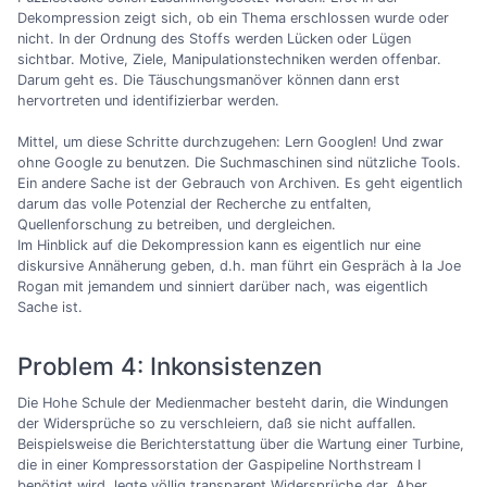
Dekompression zeigt sich, ob ein Thema erschlossen wurde oder
nicht. In der Ordnung des Stoffs werden Lücken oder Lügen
sichtbar. Motive, Ziele, Manipulationstechniken werden offenbar.
Darum geht es. Die Täuschungsmanöver können dann erst
hervortreten und identifizierbar werden.
Mittel, um diese Schritte durchzugehen: Lern Googlen! Und zwar
ohne Google zu benutzen. Die Suchmaschinen sind nützliche Tools.
Ein andere Sache ist der Gebrauch von Archiven. Es geht eigentlich
darum das volle Potenzial der Recherche zu entfalten,
Quellenforschung zu betreiben, und dergleichen.
Im Hinblick auf die Dekompression kann es eigentlich nur eine
diskursive Annäherung geben, d.h. man führt ein Gespräch à la Joe
Rogan mit jemandem und sinniert darüber nach, was eigentlich
Sache ist.
Problem 4: Inkonsistenzen
Die Hohe Schule der Medienmacher besteht darin, die Windungen
der Widersprüche so zu verschleiern, daß sie nicht auffallen.
Beispielsweise die Berichterstattung über die Wartung einer Turbine,
die in einer Kompressorstation der Gaspipeline Northstream I
benötigt wird, legte völlig transparent Widersprüche dar. Aber